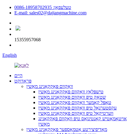
טעלעפאָן: 0086-18958702935
E-mail: sales02@dajiangmachine.com
15355957068
English
היים
פּראָדוקט
וואַקוום פּאַקקאַגינג מאַשין
טישפּלאַץ וואַקוום פּאַקקאַגינג מאַשין
שטאָק טיפּ וואַקוום פּאַקקאַגינג מאַשין
טאָפּל קאַמער וואַקוום פּאַקקאַגינג מאַשין
עקסטערנאַל טיפּ וואַקוום פּאַקקאַגינג מאַשין
ווערטיקאַל טיפּ וואַקוום פּאַקקאַגינג מאַשין
אויטאָמאַטיש קאָנטינואַס טיפּ וואַקוום פּאַקקאַגינג
מאַשין
מאָדיפיצירטע אַטמאָספער פּאַקקאַגינג מאַשין