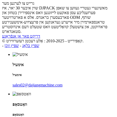
גרייט צו לערנען מער
שוין איבער 30 יאר, איז DJPACK מאשינערי געטריי געווען צו שאפן
פערזענליכע עסן פאקעט לייזונגען וואס אינספירירן בטחון און
פארבעסערן בראנדס. אלס א פארטרויטער ODM שותף,
טראנספארמירן מיר אייערע געדאנקען אין פּרעציזיע-אינזשענירטע
פראדוקטן, און צושטעלן קוואַליטעט וואס שטעלט דעם אינדוסטריע
סטאנדארט.
דריקט פאר אן אנפֿראַגע
© קאַפּירייט - 2010-2025 : אַלע רעכטן רעזערווירט.
שפּיץ בלאָג
-
שפּיץ זוכן
-
אימעיל
אימעיל
sales02@dajiangmachine.com
וואַטסאַפּ
וואַטסאַפּ