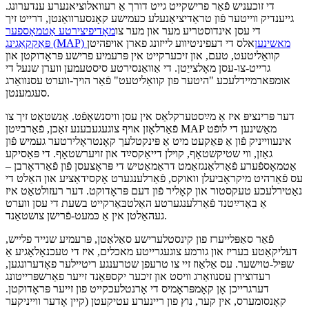
די זוכעניש פֿאַר פרישקייט גייט דורך אַ רעוואלוציאנערע ענדערונג.
גייענדיק ווייטער פֿון טראַדיציאָנעלע כעמישע קאָנסערוואַנטן, דרייט זיך
די עסן אינדוסטריע מער און מער צו
מאָדיפיצירטע אַטמאָספער
פּאַקקאַגינג (MAP) מאשינען
אלס די דעפיניטיווע לייזונג פארן אויפהיטן
קוואַליטעט, טעם, און זיכערקייט אין פּרעמיע פרישע פּראָדוקטן און
גרייט-צו-עסן מאָלצייַטן. די אַוואַנסירטע סיסטעמען ווערן שנעל די
אומפארמיידלעכע "היטער פון קוואַליטעט" פֿאַר הויך-ווערט עסנוואַרג
סעגמענטן.
דער פּרינציפּ איז אַ מײַסטערקלאַס אין עסן וויסנשאַפֿט. אַנשטאָט זיך צו
פֿאַרלאָזן אויף צוגעגעבענע זאַכן, פֿאַרבײַטן MAP מאַשינען די לופֿט
אינעווייניק פֿון אַ פּאַקעט מיט אַ פּינקטלעך קאָנטראָלירטער געמיש פֿון
גאַזן, ווי שטיקשטאָף, קוילן דייאַקסײַד און זויערשטאָף. די פּאַסיקע
אַטמאָספֿערע פֿאַרלאַנגזאַמט דראַמאַטיש די פּראָצעסן פֿון פֿאַרדאָרבן –
עס פֿאַרהיט מיקראָביעלן וואוקס, פֿאַרלענגערט אָקסידאַציע און האַלט די
נאַטירלעכע טעקסטור און קאָליר פֿון דעם פּראָדוקט. דער רעזולטאַט איז
אַ באַדײַטנד פֿאַרלענגערטע האַלטבּאַרקייט בשעת די עסן ווערט
געהאַלטן אין אַ כּמעט-פֿרישן צושטאַנד.
פֿאַר סאַפּלייערז פון קינסטלערישע סאַלאַטן, פּרעמיע שנייד פלייש,
דעליקאַטע בעריז און גורמע צוגעגרייטע מאכלים, איז די טעכנאָלאָגיע אַ
שפּיל-טוישער. עס אַלאַוז זיי צו טרעפן שטרענגע ריטיילער פאָדערונגען,
רעדוצירן עסנוואַרג וויסט און זיכער יקספּאַנד זייער פאַרשפּרייטונג
דערגרייכן אָן קאָמפּראָמיס די אָרנטלעכקייט פון זייער פּראָדוקטן.
קאָנסומערס, אין קער, נוץ פון ריינערע עטיקעטן (קיין אָדער ווייניקער