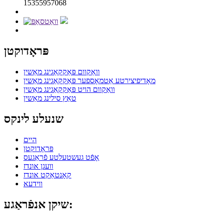
15355957068
פּראָדוקטן
וואַקוום פּאַקקאַגינג מאַשין
מאָדיפיצירטע אַטמאָספער פּאַקקאַגינג מאַשין
וואַקוום הויט פּאַקקאַגינג מאַשין
טאַץ סילינג מאַשין
שנעלע לינקס
היים
פּראָדוקטן
אָפֿט געשטעלטע פֿראַגעס
וועגן אונדז
קאָנטאַקט אונדז
ווידעא
שיקן אנפֿראַגע: