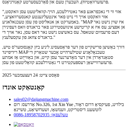
פּרעזערוואַטיווז), העכערן טעם און פֿאַרבעסערטע קאַנוויניאַנס.
"אזוי ווי די נאכפראגע פאר נאטירלעכע, הויך-קוואליטעט עסן וואקסט,
אזוי וואקסט אויך די נויט פאר אינטעליגענטע קאנסערוואציע,"
באמערקט אן אנאליסט פון עסן טעכנאלאגיע. "MAP איז שוין נישט נאר
אן אפציע; עס איז א קריטישע אינוועסטירונג פאר בראנדס וואס דעפינירן
דעם פרעמיום שטאפל. עס באשיצט נישט נאר דאס עסן, נאר אויך די
בראנד'ס צוזאג פון עקסעלענץ."
דורך באַשיצן פרישקייט פון דער פּראַסעסינג ליניע ביזן קאָנסומער'ס טיש,
רידיפיינד MAP טעכנאָלאָגיע שטילערהייט אָבער שטאַרק די
סטאַנדאַרדן אין דער מאָדערנער עסן קייט, און באַווייַזט אַז אמתע
פּרעזערוויישאַן רעספּעקטירט די נאַטירלעכע קוואַליטעט פון עסן.
פּאָסט צייט: 24 דעצעמבער 2025
קאָנטאַקט אונדז
sales02@dajiangmachine.com
אַדרעס: רום No.326, 1st Xin Yue בילדינג, פעיקסיאַ דרום ראָוד,
לוטשענג דיסטריקט, ווענזשאָו, זשעדזשיאַנג, טשיינאַ
טעלעפאָן: 0086-18958702935