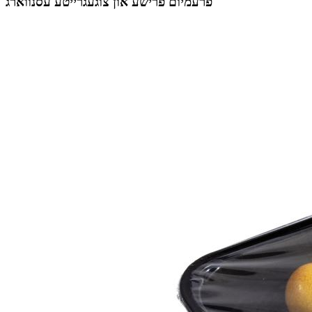
פרעמיום פרישע און צוגעגרייטע עסנווארג