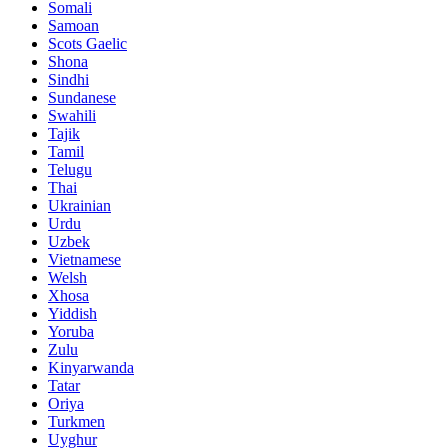
Somali
Samoan
Scots Gaelic
Shona
Sindhi
Sundanese
Swahili
Tajik
Tamil
Telugu
Thai
Ukrainian
Urdu
Uzbek
Vietnamese
Welsh
Xhosa
Yiddish
Yoruba
Zulu
Kinyarwanda
Tatar
Oriya
Turkmen
Uyghur