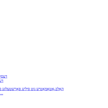
0VS
DJL-330VS האַלב-אָטאָמאַטיש גוט סילינג פאָרשטעלו