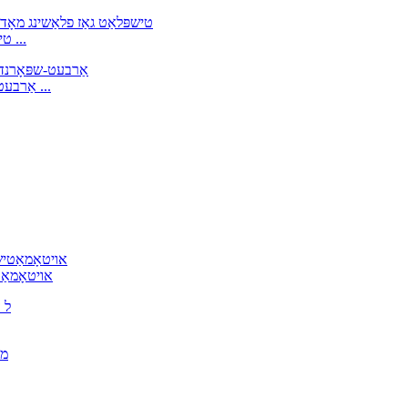
DJT-400G טישפּלאַץ גאַז פלאַשינג מאָדיפיצירט אַטמאָספער פּ ...
DS-6M אַרבעט-שפּאָרנדיק פּלאַסטיק קעסטל פּאַקינג מאַנואַל טאַץ ...
DZ-780 QF או