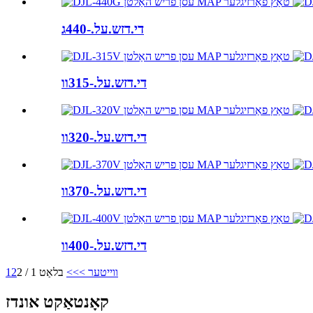
די.דזש.על.-440ג
די.דזש.על.-315וו
די.דזש.על.-320וו
די.דזש.על.-370וו
די.דזש.על.-400וו
ווייטער >
>>
בלאַט 1 / 2
2
1
קאָנטאַקט אונדז