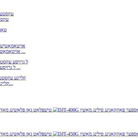
VS-600
DZ-1000 QF אויטאָמאַטיש קאָנטינויִערלעך וואַקוום פּאַקקאַגינג מאַשין ...
DZQ-1000 ל גרויסע פונדרויסנדיקע ווערטיקאַלע וואַקוום פּאַקקאַגינג ...
DZQ-600 L קליינע עקסטערנע ווערטיקאַל וואַקוום פּאַקקאַגינג מ...