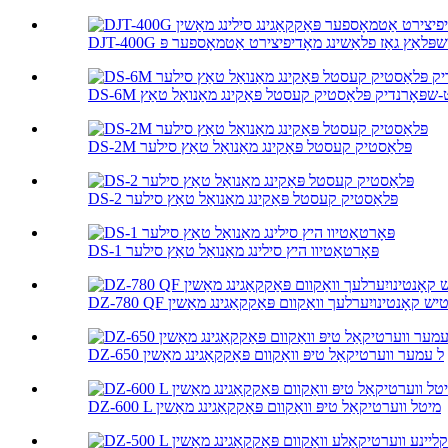
DS-2M פּלאַסטיק קעסטל פּאַקינג מאַנואַל טאַץ סילער
DS-2 פּלאַסטיק קעסטל פּאַקינג מאַנואַל טאַץ סילער
DS-1 פּאָרטאַטיוו היץ סילינג מאַנואַל טאַץ סילער
יטאָמאַטיש קאָנטינויִערלעך וואַקוום פּאַקקאַגינג מאַשין
DZ-650 ל עמער ווערטיקאַל טיפּ וואַקוום פּאַקקאַגינג מאַשין
DZ-600 L מיטל ווערטיקאַל טיפּ וואַקוום פּאַקקאַגינג מאַשין