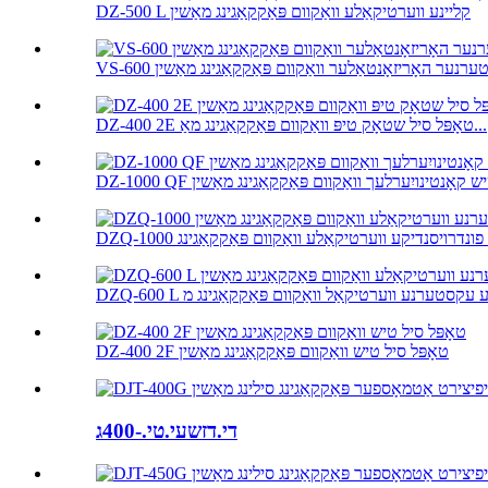
DZ-500 L קליינע ווערטיקאַלע וואַקוום פּאַקקאַגינג מאַשין
 עקסטערנער האָריזאָנטאַלער וואַקוום פּאַקקאַגינג מאַשין
DZ-400 2E טאָפּל סיל שטאָק טיפּ וואַקוום פּאַקקאַגינג מאַ...
DZ-400 2F טאָפּל סיל טיש וואַקוום פּאַקקאַגינג מאַשין
די.דזשעי.טי.-400ג