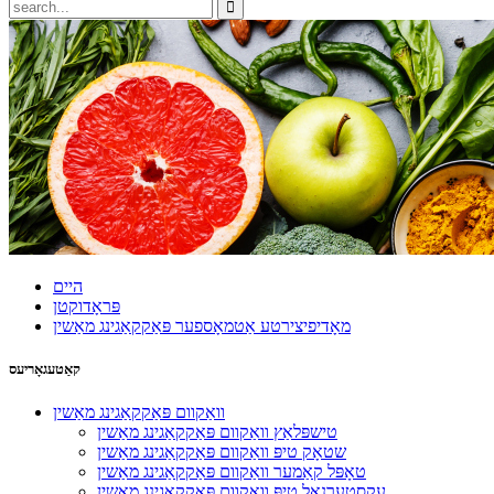
היים
פּראָדוקטן
מאָדיפיצירטע אַטמאָספער פּאַקקאַגינג מאַשין
קאַטעגאָריעס
וואַקוום פּאַקקאַגינג מאַשין
טישפּלאַץ וואַקוום פּאַקקאַגינג מאַשין
שטאָק טיפּ וואַקוום פּאַקקאַגינג מאַשין
טאָפּל קאַמער וואַקוום פּאַקקאַגינג מאַשין
עקסטערנאַל טיפּ וואַקוום פּאַקקאַגינג מאַשין