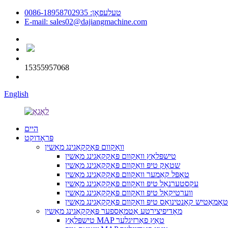
טעלעפאָן: 0086-18958702935
E-mail: sales02@dajiangmachine.com
15355957068
English
היים
פּראָדוקט
וואַקוום פּאַקקאַגינג מאַשין
טישפּלאַץ וואַקוום פּאַקקאַגינג מאַשין
שטאָק טיפּ וואַקוום פּאַקקאַגינג מאַשין
טאָפּל קאַמער וואַקוום פּאַקקאַגינג מאַשין
עקסטערנאַל טיפּ וואַקוום פּאַקקאַגינג מאַשין
ווערטיקאַל טיפּ וואַקוום פּאַקקאַגינג מאַשין
אָמאַטיש קאָנטינואַס טיפּ וואַקוום פּאַקקאַגינג מאַשין
מאָדיפיצירטע אַטמאָספער פּאַקקאַגינג מאַשין
טישפּלאַץ MAP טאַץ פאַרזיגלער