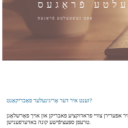
עלטע פֿראַגעס
אָפט געשטעלטע פֿראַגעס
זענט איר דער אָריגינעלער פאַבריקאַנט?
זענען דער אריגינעלער פאבריקאנט. געגרינדעט אין 1995, מיר אפערירן צוויי פראדוקציע פאבריקן און אויך פאָרשלאָגן OEM און קאַסטאַמייזיישאַן באַדינונגען צו
טרעפן ספּעציפֿישע קונה באדערפענישן.