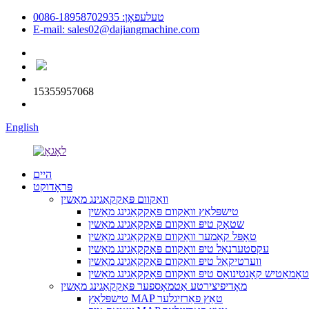
טעלעפאָן: 0086-18958702935
E-mail: sales02@dajiangmachine.com
15355957068
English
היים
פּראָדוקט
וואַקוום פּאַקקאַגינג מאַשין
טישפּלאַץ וואַקוום פּאַקקאַגינג מאַשין
שטאָק טיפּ וואַקוום פּאַקקאַגינג מאַשין
טאָפּל קאַמער וואַקוום פּאַקקאַגינג מאַשין
עקסטערנאַל טיפּ וואַקוום פּאַקקאַגינג מאַשין
ווערטיקאַל טיפּ וואַקוום פּאַקקאַגינג מאַשין
אָמאַטיש קאָנטינואַס טיפּ וואַקוום פּאַקקאַגינג מאַשין
מאָדיפיצירטע אַטמאָספער פּאַקקאַגינג מאַשין
טישפּלאַץ MAP טאַץ פאַרזיגלער