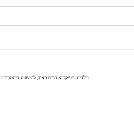
אַדרעס: רום No.326, 1st Xin Yue בילדינג, פעיקסיאַ דרום ראָוד, לוטשענ