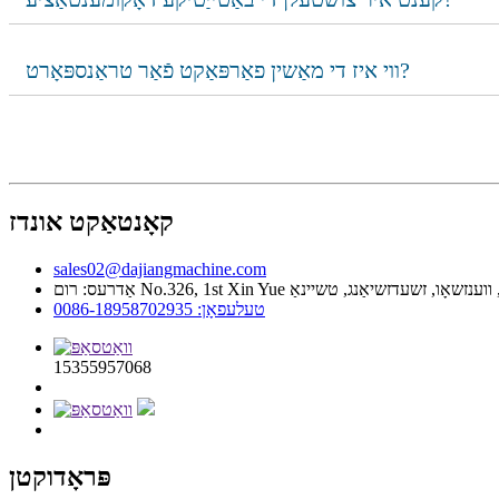
ווי איז די מאַשין פאַרפּאַקט פֿאַר טראַנספּאָרט?
קאָנטאַקט אונדז
sales02@dajiangmachine.com
ג דיסטריקט, ווענזשאָו, זשעדזשיאַנג, טשיינאַ
טעלעפאָן: 0086-18958702935
15355957068
פּראָדוקטן