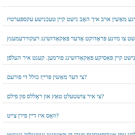
צי דער מאַשין פּרייַז כולל די פורעם?
צי איר צושטעלט טאַץ און ראָללס פון פילם?
וואָס איז דיין פירן צייט?