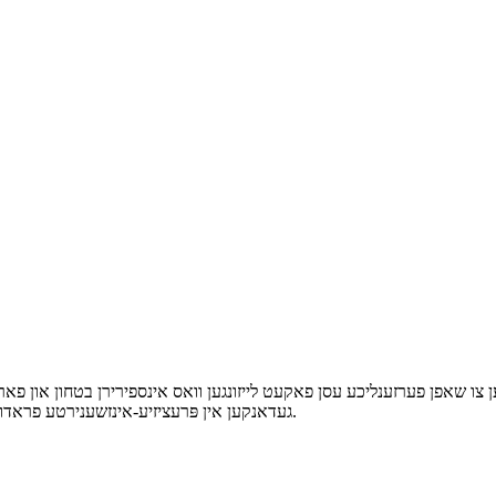
געדאנקען אין פּרעציזיע-אינזשענירטע פראדוקטן, און צושטעלן קוואַליטעט וואס שטעלט דעם אינדוסטריע סטאנדארט.