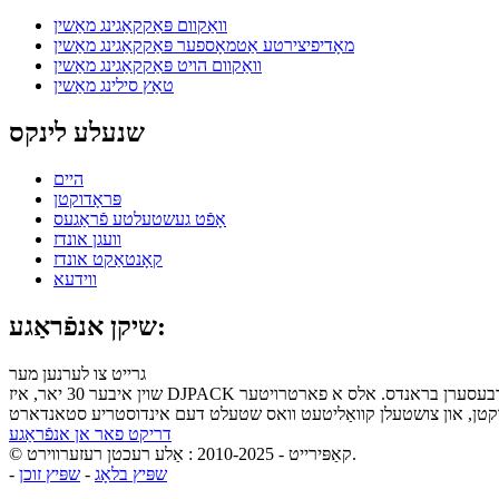
וואַקוום פּאַקקאַגינג מאַשין
מאָדיפיצירטע אַטמאָספער פּאַקקאַגינג מאַשין
וואַקוום הויט פּאַקקאַגינג מאַשין
טאַץ סילינג מאַשין
שנעלע לינקס
היים
פּראָדוקטן
אָפֿט געשטעלטע פֿראַגעס
וועגן אונדז
קאָנטאַקט אונדז
ווידעא
שיקן אנפֿראַגע:
גרייט צו לערנען מער
שוין איבער 30 יאר, איז DJPACK מאשינערי געטריי געווען צו שאפן פערזענליכע עסן פאקעט לייזונגען וואס אינספירירן בטחון און פארבעסערן בראנדס. אלס א פארטרויטער ODM שותף, טראנספארמירן מיר אייערע
דריקט פאר אן אנפֿראַגע
© קאַפּירייט - 2010-2025 : אַלע רעכטן רעזערווירט.
שפּיץ בלאָג
-
שפּיץ זוכן
-