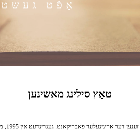
אָפֿט געשט
טאַץ סילינג מאשינען
יא, מיר 