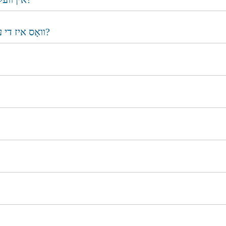
וואָס איז די ערוואַרטעטע האַלטבּאַרקייט פֿון פּראָדוקטן נאָך פּאַקאַגינג?