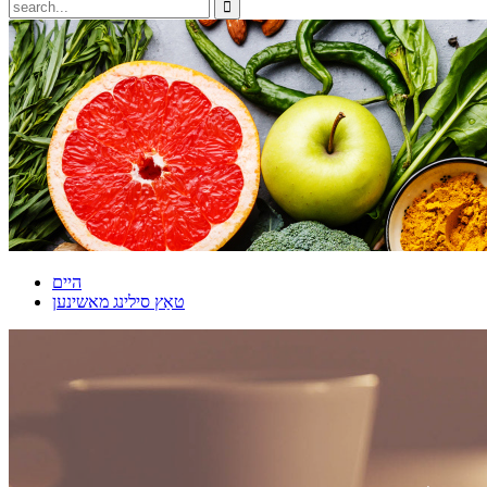
היים
טאַץ סילינג מאשינען