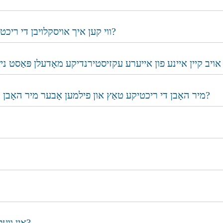
ווי קען איך אויסקלויבן די ריכטיגע מאַשין אויב איך האָב נישט קיין טעכנישע עקספּערטיז?
מיר האָבן די ריכטיקע טאַץ און פילמען אָבער מיר האָבן נישט קיין פּאַסיקע פּאַקאַדזשינג פורמען. קענט איר העלפֿן?
אין וועלכע עסן אינדוסטריעס ווערן די מאשינען געווענליך גענוצט?