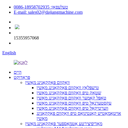
טעלעפאָן: 0086-18958702935
E-mail: sales02@dajiangmachine.com
15355957068
English
היים
פּראָדוקט
וואַקוום פּאַקקאַגינג מאַשין
טישפּלאַץ וואַקוום פּאַקקאַגינג מאַשין
שטאָק טיפּ וואַקוום פּאַקקאַגינג מאַשין
טאָפּל קאַמער וואַקוום פּאַקקאַגינג מאַשין
עקסטערנאַל טיפּ וואַקוום פּאַקקאַגינג מאַשין
ווערטיקאַל טיפּ וואַקוום פּאַקקאַגינג מאַשין
אויטאָמאַטיש קאָנטינואַס טיפּ וואַקוום פּאַקקאַגינג
מאַשין
מאָדיפיצירטע אַטמאָספער פּאַקקאַגינג מאַשין