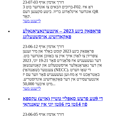
דורך אדמין אויף 23-07-03
ברוכים הבאים צו אונדזער בוט 3-F02. דאָ איז
אונדזער איינלאַדונג בריוו. ביטע סקענען דעם QR
קאָד.
לייענט מער
פּראָפּאַק כינע 2023 – אינטערנאַציאָנאַלע
פּאַקאַדזשינג אויסשטעלונג
דורך אדמין אויף 23-06-12
פּראָפּאַק כינע 2023 קומט באַלד און מיר זענען
צופרידן צו לאַדן אײַך אײַן צו באַזוכן אונדזער בוט.
דער געשעעניש איז פּלאַנירט פֿאַר 19-21 יוני, 2023
אין דער נאַציאָנאַלער אויסשטעלונג און קאָנווענשאַן
צענטער (שאַנגהאַי) (NECC). די שאָו ווערט
באַטראַכט ווי אַ מוז-זען געשעעניש פֿאַר ווער עס יז
אינטערעסירט אין דער פּאַקאַדזשינג אינדוסטריע.
מיט איבער 50,000...
לייענט מער
די 9טע פרעש סאַפּליי טשיין (אזיע) עקספּאָ
פֿון 14טן ביז 16טן יוני אין שאַנגהאַי
דורך אדמין אויף 23-06-05