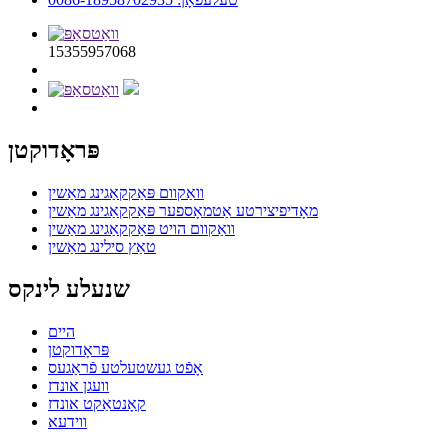
15355957068
פּראָדוקטן
וואַקוום פּאַקקאַגינג מאַשין
מאָדיפיצירטע אַטמאָספער פּאַקקאַגינג מאַשין
וואַקוום הויט פּאַקקאַגינג מאַשין
טאַץ סילינג מאַשין
שנעלע לינקס
היים
פּראָדוקטן
אָפֿט געשטעלטע פֿראַגעס
וועגן אונדז
קאָנטאַקט אונדז
ווידעא