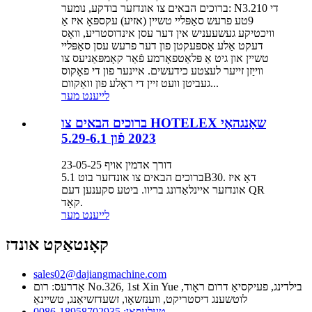
ברוכים הבאים צו אונדזער בודקע, נומער: N3.210 די
9טע פרעש סאַפּליי טשיין (אזיע) עקספּאָ איז אַ
וויכטיקע געשעעניש אין דער עסן אינדוסטריע, וואָס
דעקט אַלע אַספּעקטן פון דער פרעש עסן סאַפּליי
טשיין און גיט אַ פּלאַטפאָרמע פֿאַר קאָמפּאַניעס צו
ווייַזן זייער לעצטע כידעשים. איינער פון די פאָקוס
געביטן וועט זיין די ראָלע פון ​​וואַקוום...
לייענט מער
ברוכים הבאים צו HOTELEX שאַנגהאַי
2023 פֿון 5.29-6.1
דורך אדמין אויף 23-05-25
ברוכים הבאים צו אונדזער בוט 5.1B30. דאָ איז
אונדזער איינלאַדונג בריוו. ביטע סקענען דעם QR
קאָד.
לייענט מער
קאָנטאַקט אונדז
sales02@dajiangmachine.com
אַדרעס: רום No.326, 1st Xin Yue בילדינג, פעיקסיאַ דרום ראָוד,
לוטשענג דיסטריקט, ווענזשאָו, זשעדזשיאַנג, טשיינאַ
טעלעפאָן: 0086-18958702935