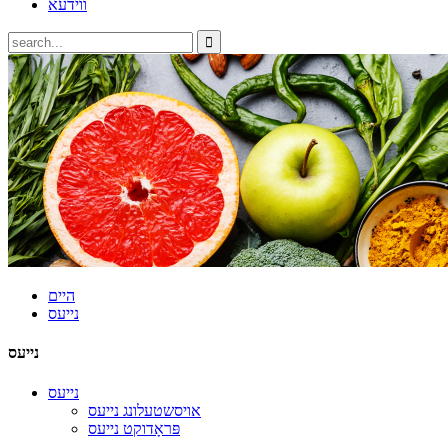
ווידעא
היים
נייעס
נייעס
נייעס
אויסשטעלונג נייעס
פּראָדוקט נייעס