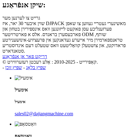
שיקן אנפֿראַגע:
גרייט צו לערנען מער
שוין איבער 30 יאר, איז DJPACK מאשינערי געטריי געווען צו שאפן
פערזענליכע עסן פאקעט לייזונגען וואס אינספירירן בטחון און
פארבעסערן בראנדס. אלס א פארטרויטער ODM שותף,
טראנספארמירן מיר אייערע געדאנקען אין פּרעציזיע-אינזשענירטע
פראדוקטן, און צושטעלן קוואַליטעט וואס שטעלט דעם אינדוסטריע
סטאנדארט.
דריקט פאר אן אנפֿראַגע
© קאַפּירייט - 2010-2025 : אַלע רעכטן רעזערווירט.
שפּיץ בלאָג
-
שפּיץ זוכן
-
אימעיל
אימעיל
sales02@dajiangmachine.com
וואַטסאַפּ