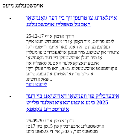
אויסשטעלונג נייעס
איינלאדונג צו טרעפן זיך ביי דער גואַנגזשאָו
האָטעל סאַפּלייז אויסשטעלונג
דורך אדמין אויף 25-12-17
ליבע פריינט, מיר האָפן אַז די מעסעדזש וועט אייך
געפֿינען געזונט. אַ דאַנק פֿאַר אייער ווייטערדיקן
צוטרוי און שטיצע. מיר זענען אויפֿגעברויזט צו מעלדן
אַז מיר וועלן אויסשטעלן ביי דער גואַנגזשאָו
אינטערנאַציאָנאַלער האָטעל סאַפּלייז און
עקוויפּמענט אויסשטעלונג 2025, וואו מיר וועלן ווייַזן
אַ קייט פון ינאָוואַטיווע און עפֿעקטיווע
פּאַקאַדזשינג...
לייענט מער
איבערבליק פון ווענזשאָו דאַדזשיאַנג ביי דער
2025 כינע אינטערנאציאנאלער פלייש
אינדוסטריע עקספּאָ
דורך אדמין אויף 25-09-30
אויסשטעלונג איבערבליק פון 15טן ביזן 17טן
סעפטעמבער, 2025, איז די 23סטע כינע