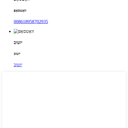
וואַטסאַפּ
008618958702935
יוטוב
יוטוב
יוטוב