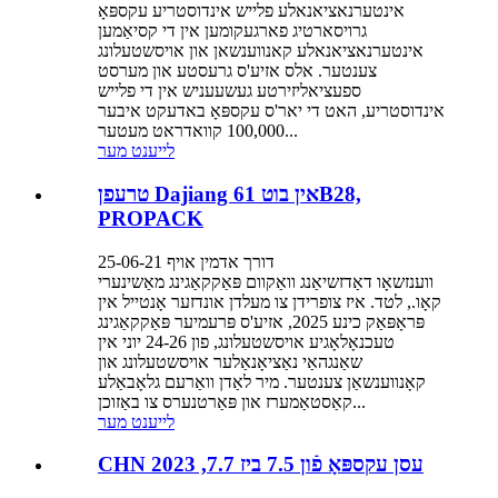
אינטערנאציאנאלע פלייש אינדוסטריע עקספּאָ
גרויסארטיג פארגעקומען אין די קסיאַמען
אינטערנאציאנאלע קאנווענשאן און אויסשטעלונג
צענטער. אלס אזיע'ס גרעסטע און מערסט
ספעציאליזירטע געשעעניש אין די פלייש
אינדוסטריע, האט די יאר'ס עקספּאָ באדעקט איבער
100,000 קוואדראט מעטער...
לייענט מער
טרעפן Dajiang אין בוט 61B28,
PROPACK
דורך אדמין אויף 25-06-21
ווענזשאָו דאַדזשיאַנג וואַקוום פּאַקקאַגינג מאַשינערי
קאָו., לטד. איז צופרידן צו מעלדן אונדזער אָנטייל אין
פּראָפּאַק כינע 2025, אזיע'ס פּרעמיער פּאַקקאַגינג
טעכנאָלאָגיע אויסשטעלונג, פון 24-26 יוני אין
שאַנגהאַי נאַציאָנאַלער אויסשטעלונג און
קאָנווענשאַן צענטער. מיר לאַדן וואַרעם גלאָבאַלע
קאַסטאַמערז און פּאַרטנערס צו באַזוכן...
לייענט מער
CHN עסן עקספּאָ פֿון 7.5 ביז 7.7, 2023