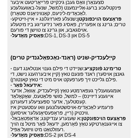
סצענאַרן וואָס געבן גיכקייט פּרייאָריטעט איבער
פּינקטלעכע ברעג-אַליינמענט (למשל, שנעל-באַוועגלעכע
לאַכאָדימ-ליניעס, קאַנוויניאַנס סטאָרז).
·פּראָצעס הויכפּונקטן:
שנעלע פארזיגלונג + איין-זייטיקע
טרים; גרינג צו אפערירן, פאסיג פאר נידעריגע ביז מיטעלע
אויסגאבע, און גרינג צו טוישן די פורעם.
DS-1, DS-3 און DS-5
·פּאַסיק מאָדעל:
קייַלעכדיק-שניט (ראַנד-נאָכפאָלגנדיק טרים)
· טרימינג פֿונקציע:
שניידט די פילם גענוי אנטלאנג דעם
גאנצן אויסערן ראנד פונעם טאץ (קיין איבערהענג נישט, די
פילם גלייכט זיך פערפעקט אויס מיט די טאץ קאנטורן).
· אידעאל פֿאַר:
אומגעווענליך געפארמטע טאַץ (קיילעכדיק, אָוואַל, אדער
אייגענע דיזיינס) – למשל, סושי פּלאַטעס, שאָקאָלאַד
קעסטלעך, אדער ספּעציעלע דעזערטן.
פּרעמיע לאַכאָדימ-אויסשטעלונגען וואו עסטעטיק איז
וויכטיק (ריין, פּראָפעסיאָנעלער אויסזען).
·פּראָצעס הויכפּונקטן:
א שענערע ענדיקונג; אַדאַפּטאַבאַל
צו אייגענאַרטיקע טאַץ פֿאָרמען, ידעאַל פֿאַר מיטל צו הויך
רעזולטאַט מיט וויזועל אַפּיל.
DS-2 און DS-4
·פּאַסיק מאָדעל: