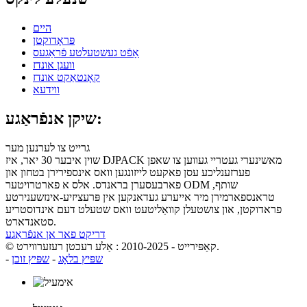
היים
פּראָדוקטן
אָפֿט געשטעלטע פֿראַגעס
וועגן אונדז
קאָנטאַקט אונדז
ווידעא
שיקן אנפֿראַגע:
גרייט צו לערנען מער
שוין איבער 30 יאר, איז DJPACK מאשינערי געטריי געווען צו שאפן
פערזענליכע עסן פאקעט לייזונגען וואס אינספירירן בטחון און
פארבעסערן בראנדס. אלס א פארטרויטער ODM שותף,
טראנספארמירן מיר אייערע געדאנקען אין פּרעציזיע-אינזשענירטע
פראדוקטן, און צושטעלן קוואַליטעט וואס שטעלט דעם אינדוסטריע
סטאנדארט.
דריקט פאר אן אנפֿראַגע
© קאַפּירייט - 2010-2025 : אַלע רעכטן רעזערווירט.
שפּיץ בלאָג
-
שפּיץ זוכן
-