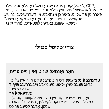
קערן פונקציע:
פֿאַרזיגלט אַ פּלאַסטיק פֿילם (למשל, CPP,
PET) איבער פֿאָרגעשאַפֿענע טאַץ (פּלאַסטיק, פּאַפּירבארד) צו
פֿאַרהיטן פֿרישקייט, באַשיצן אינהאַלט, און דערמעגלעכן גרינגע
שטאַפּלען. דיזיינד פֿאַר "סטאַנדאַרט פּאַקאַדזשינג"
(נישט-וואַקוום, באַזישע לופֿט-דיכט פֿאַרזיגלונג).
צוויי שליסל סטילן
האָריזאָנטאַל-שניט (איין-זייַט טרים)
· טרימינג פֿונקציע:
שניידט איבעריגע פילם אויף איין גלייכן
ברעג פונעם טאץ (לאזט מינימאלע איבערהענג אויף די
אנדערע זייטן).
·אידעאל פֿאַר:
טאַץ מיט גלייכע פֿאָרמען (רעכטעקיק/קוואַדראַטיש) –
למשל, בעקעריי פּראָדוקטן (קיכלעך, געבעקס), קאַלטע
שניטן, אָדער קליינע פֿרוכטן.