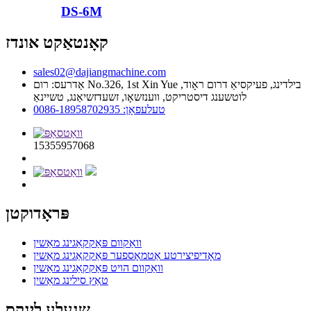
DS-6M
קאָנטאַקט אונדז
sales02@dajiangmachine.com
אַדרעס: רום No.326, 1st Xin Yue בילדינג, פעיקסיאַ דרום ראָוד,
לוטשענג דיסטריקט, ווענזשאָו, זשעדזשיאַנג, טשיינאַ
טעלעפאָן: 0086-18958702935
15355957068
פּראָדוקטן
וואַקוום פּאַקקאַגינג מאַשין
מאָדיפיצירטע אַטמאָספער פּאַקקאַגינג מאַשין
וואַקוום הויט פּאַקקאַגינג מאַשין
טאַץ סילינג מאַשין
שנעלע לינקס