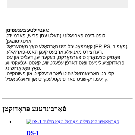
געטיילטע בענעפיטן:
לופט-דיכט פארזיגלונג (האלט עסן פריש, פארמיידט
אויסגיסונגען).
קאָמפּאַטיבל מיט נאָרמאַלע טאַץ מאַטעריאַלן (PP, PS, פּאַפּיר).
רעדוצירט מאַנועלע אַרבעט קעגן האַנט-פאַרזיגלען.
פּאַסיק סצענאַרן: סופּערמאַרקס, בעקערייען, דעליס און עסן
פּראָדוקציע ליניעס וואָס דאַרפֿן עפֿעקטיווע, קאָסטן-עפֿעקטיווע
טאַץ פּאַקאַדזשינג.
קלייבט האָריזאָנטאַל-שניט פֿאַר שנעלקייט און פּשוטקייט;
קייַלעכדיק-שניט פֿאַר פּינקטלעכקייט און וויזועלע אַפּיל.
פֿאַרבונדענע פּראָדוקטן
DS-1