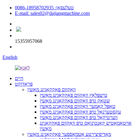
טעלעפאָן: 0086-18958702935
E-mail: sales02@dajiangmachine.com
15355957068
English
היים
פּראָדוקט
וואַקוום פּאַקקאַגינג מאַשין
טישפּלאַץ וואַקוום פּאַקקאַגינג מאַשין
שטאָק טיפּ וואַקוום פּאַקקאַגינג מאַשין
טאָפּל קאַמער וואַקוום פּאַקקאַגינג מאַשין
עקסטערנאַל טיפּ וואַקוום פּאַקקאַגינג מאַשין
ווערטיקאַל טיפּ וואַקוום פּאַקקאַגינג מאַשין
אויטאָמאַטיש קאָנטינואַס טיפּ וואַקוום פּאַקקאַגינג
מאַשין
מאָדיפיצירטע אַטמאָספער פּאַקקאַגינג מאַשין