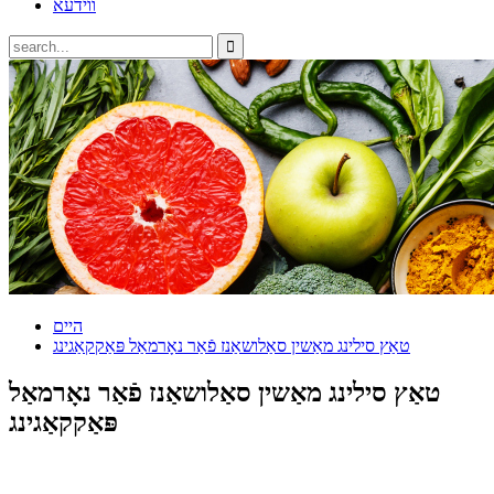
ווידעא
היים
טאַץ סילינג מאַשין סאַלושאַנז פֿאַר נאָרמאַל פּאַקקאַגינג
טאַץ סילינג מאַשין סאַלושאַנז פֿאַר נאָרמאַל
פּאַקקאַגינג