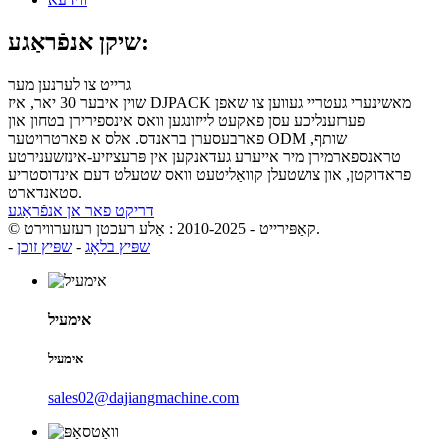
שיקן אנפֿראַגע:
גרייט צו לערנען מער
שוין איבער 30 יאר, איז DJPACK מאשינערי געטריי געווען צו שאפן
פערזענליכע עסן פאקעט לייזונגען וואס אינספירירן בטחון און
פארבעסערן בראנדס. אלס א פארטרויטער ODM שותף,
טראנספארמירן מיר אייערע געדאנקען אין פּרעציזיע-אינזשענירטע
פראדוקטן, און צושטעלן קוואַליטעט וואס שטעלט דעם אינדוסטריע
סטאנדארט.
דריקט פאר אן אנפֿראַגע
© קאַפּירייט - 2010-2025 : אַלע רעכטן רעזערווירט.
שפּיץ בלאָג
-
שפּיץ זוכן
-
אימעיל
אימעיל
sales02@dajiangmachine.com