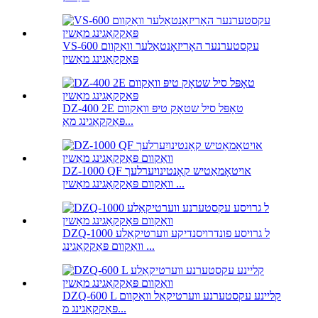
VS-600 עקסטערנער האָריזאָנטאַלער וואַקוום
פּאַקקאַגינג מאַשין
DZ-400 2E טאָפּל סיל שטאָק טיפּ וואַקוום
פּאַקקאַגינג מאַ...
DZ-1000 QF אויטאָמאַטיש קאָנטינויִערלעך
וואַקוום פּאַקקאַגינג מאַשין ...
DZQ-1000 ל גרויסע פונדרויסנדיקע ווערטיקאַלע
וואַקוום פּאַקקאַגינג ...
DZQ-600 L קליינע עקסטערנע ווערטיקאַל וואַקוום
פּאַקקאַגינג מ...