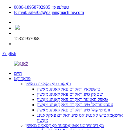
טעלעפאָן: 0086-18958702935
E-mail: sales02@dajiangmachine.com
15355957068
English
היים
פּראָדוקט
וואַקוום פּאַקקאַגינג מאַשין
טישפּלאַץ וואַקוום פּאַקקאַגינג מאַשין
שטאָק טיפּ וואַקוום פּאַקקאַגינג מאַשין
טאָפּל קאַמער וואַקוום פּאַקקאַגינג מאַשין
עקסטערנאַל טיפּ וואַקוום פּאַקקאַגינג מאַשין
ווערטיקאַל טיפּ וואַקוום פּאַקקאַגינג מאַשין
אויטאָמאַטיש קאָנטינואַס טיפּ וואַקוום פּאַקקאַגינג
מאַשין
מאָדיפיצירטע אַטמאָספער פּאַקקאַגינג מאַשין