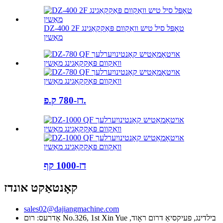
DZ-400 2F טאָפּל סיל טיש וואַקוום פּאַקקאַגינג
מאַשין
דז-780 ק.פ.
דז-1000 קף
קאָנטאַקט אונדז
sales02@dajiangmachine.com
אַדרעס: רום No.326, 1st Xin Yue בילדינג, פעיקסיאַ דרום ראָוד,