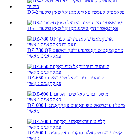
DS-2 פּלאַסטיק קעסטל פּאַקינג מאַנואַל טאַץ סילער
DS-1 פּאָרטאַטיוו היץ סילינג מאַנואַל טאַץ סילער
DZ-780 QF אויטאָמאַטיש קאָנטינויִערלעך וואַקוום
פּאַקקאַגינג מאַשין
DZ-650 ל עמער ווערטיקאַל טיפּ וואַקוום
פּאַקקאַגינג מאַשין
DZ-600 L מיטל ווערטיקאַל טיפּ וואַקוום פּאַקקאַגינג
מאַשין
DZ-500 L קליינע ווערטיקאַלע וואַקוום פּאַקקאַגינג
מאַשין