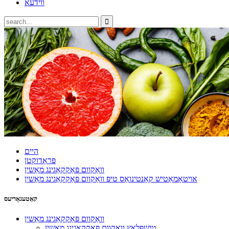
ווידעא
היים
פּראָדוקטן
וואַקוום פּאַקקאַגינג מאַשין
אויטאָמאַטיש קאָנטינואַס טיפּ וואַקוום פּאַקקאַגינג מאַשין
קאַטעגאָריעס
וואַקוום פּאַקקאַגינג מאַשין
טישפּלאַץ וואַקוום פּאַקקאַגינג מאַשין