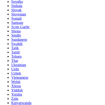
Sesotho
Sinhala
Slovak
Slovenian
Somali
Samoan
Scots Gaelic
Shona
Sindhi
Sundanese
Swahili
Tajik
Tamil
Telugu
Thai
Ukrainian
Urdu
Uzbek
Vietnamese
Welsh
Xhosa
Yiddish
Yoruba
Zulu
Kinyarwanda