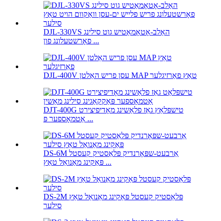
DJL-330VS האַלב-אָטאָמאַטיש גוט סילינג
פאָרשטעלונג פון ...
DJL-400V עסן פריש האַלטן MAP טאַץ פאַרזיגלער
DJT-400G טישפּלאַץ גאַז פלאַשינג מאָדיפיצירט
אַטמאָספער פּ ...
DS-6M אַרבעט-שפּאָרנדיק פּלאַסטיק קעסטל
פּאַקינג מאַנואַל טאַץ ...
DS-2M פּלאַסטיק קעסטל פּאַקינג מאַנואַל טאַץ
סילער