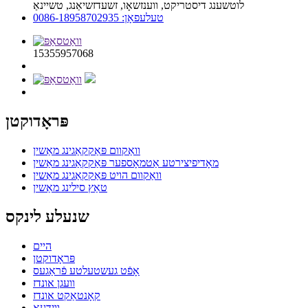
לוטשענג דיסטריקט, ווענזשאָו, זשעדזשיאַנג, טשיינאַ
טעלעפאָן: 0086-18958702935
15355957068
פּראָדוקטן
וואַקוום פּאַקקאַגינג מאַשין
מאָדיפיצירטע אַטמאָספער פּאַקקאַגינג מאַשין
וואַקוום הויט פּאַקקאַגינג מאַשין
טאַץ סילינג מאַשין
שנעלע לינקס
היים
פּראָדוקטן
אָפֿט געשטעלטע פֿראַגעס
וועגן אונדז
קאָנטאַקט אונדז
ווידעא